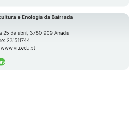
cultura e Enologia da Bairrada
a 25 de abril, 3780 909 Anadia
ne: 231511744
:
www.viti.edu.pt
is