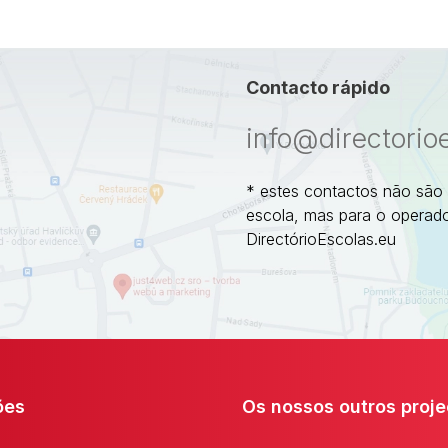
Contacto rápido
info@directorio
* estes contactos não são
escola, mas para o operado
DirectórioEscolas.eu
ões
Os nossos outros proje