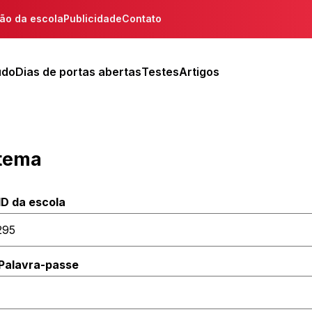
ção da escola
Publicidade
Contato
udo
Dias de portas abertas
Testes
Artigos
stema
ID da escola
Palavra-passe