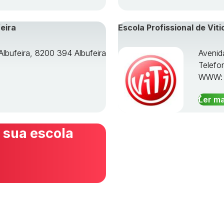
eira
Escola Profissional de Viti
Albufeira, 8200 394 Albufeira
Avenid
Telefo
WWW
Ler ma
 sua escola