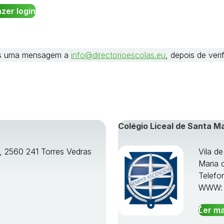
nos uma mensagem a
info@directorioescolas.eu
, depois de ver
Colégio Liceal de Santa M
o, 2560 241 Torres Vedras
Vila d
Maria 
Telefo
WWW
Ler ma